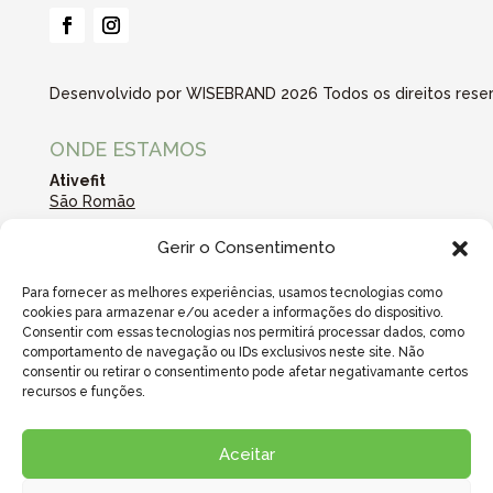
Desenvolvido por WISEBRAND 2026 Todos os direitos reserv
ONDE ESTAMOS
Ativefit
São Romão
Gerir o Consentimento
ATIVEFIT
Sobre Nós
Para fornecer as melhores experiências, usamos tecnologias como
Contactos
cookies para armazenar e/ou aceder a informações do dispositivo.
Consentir com essas tecnologias nos permitirá processar dados, como
comportamento de navegação ou IDs exclusivos neste site. Não
CONTACTOS
consentir ou retirar o consentimento pode afetar negativamante certos
Tlm. +351 916 4 08 702
recursos e funções.
São Romão
Aceitar
geral@ativefit.pt