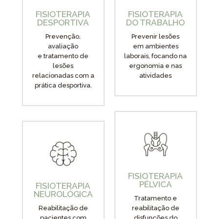
FISIOTERAPIA
FISIOTERAPIA
DESPORTIVA
DO TRABALHO
Prevenção,
Prevenir lesões
avaliação
em ambientes
e tratamento de
laborais, focando na
lesões
ergonomia e nas
relacionadas com a
atividades
prática desportiva.
FISIOTERAPIA
PÉLVICA
FISIOTERAPIA
NEUROLÓGICA
Tratamento e
Reabilitação de
reabilitação de
pacientes com
disfunções do